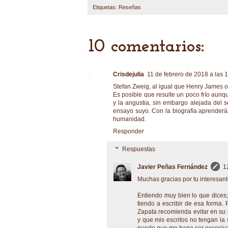
Etiquetas:
Reseñas
10 comentarios:
Crisdejulia
11 de febrero de 2018 a las 
Stefan Zweig, al igual que Henry James o 
Es posible que resulte un poco frío aunqu
y la angustia, sin embargo alejada del s
ensayo suyo. Con la biografía aprenderá
humanidad.
Responder
Respuestas
Javier Peñas Fernández
1
Muchas gracias por tu interesant
Entiendo muy bien lo que dices;
tiendo a escribir de esa forma.
Zapata recomienda evitar en su l
y que mis escritos no tengan la s
puede que me haga ser excesiva e