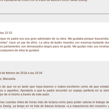
las 10:33
rque mi padre era una gran admirador de su obra. Me gustaba porque trascendía
remías", hace un par de años. La obra de teatro muestra con escenas bastante du
 los parlamentos son demasiados largos para mi gusto. Me gustan más sus novelas
cualquiera de ellas te gustará.
9 de febrero de 2018 a las 19:34
o, Marusela.
 de que no es tanto que haya buenos o malos escritores como de que exista
 a aquellos. Apostaría a que tu padre encontró un espejo perfecto en la obr
jor de sí mismo a través de este autor.
nas cuantas miles de horas más de lectura como para poder valorar el trabajo d
e Zweig, ya tengo en mi lista de futuras lecturas «La impaciencia del corazón» 