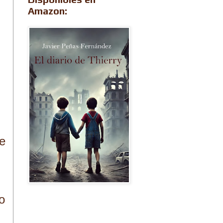
Amazon:
ue
o