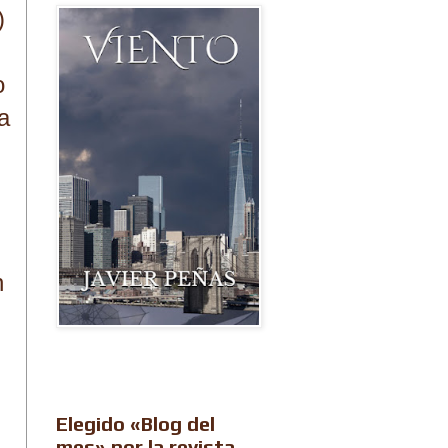
)
o
a
n
Elegido «Blog del
mes» por la revista