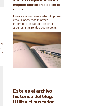
Análisis comparativo de los
mejores correctores de estilo
online
Unos escribimos más WhatsApp que
emails; otros, más informes
laborales que trabajos de clase;
algunos, más relatos que novelas.
.
lor
gún
 la
Este es el archivo
e
l
histórico del blog.
o
Utiliza el buscador
)