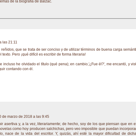
más de la biografía de Balzac.
 las 21:11
án reñidos, que se trata de ser conciso y de utilizar términos de buena carga semánt
exto. Pero ¡qué difícil es escribir de forma literaria!
 incluso he olvidado el título (qué pena); en cambio,'¿Fue él?', me encantó, y vis
uir contando con él.
0 de marzo de 2018 a las 9:45
bir asertiva y, a la vez, literariamente; de hecho, soy de los que piensan que en e
 novelas como hoy producen salchichas, pero veo imposible que puedan incorpora
o, nace de la vida del escritor. Y, quizás, ahí esté la mayor dificultad de dich