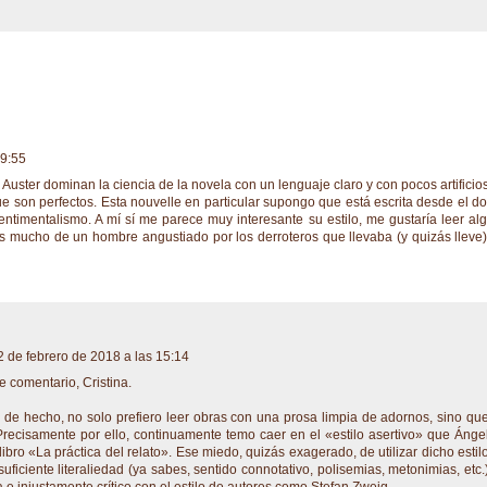
19:55
Auster dominan la ciencia de la novela con un lenguaje claro y con pocos artificios
e son perfectos. Esta nouvelle en particular supongo que está escrita desde el do
entimentalismo. A mí sí me parece muy interesante su estilo, me gustaría leer al
s mucho de un hombre angustiado por los derroteros que llevaba (y quizás lleve)
2 de febrero de 2018 a las 15:14
e comentario, Cristina.
 de hecho, no solo prefiero leer obras con una prosa limpia de adornos, sino qu
 Precisamente por ello, continuamente temo caer en el «estilo asertivo» que Ánge
ibro «La práctica del relato». Ese miedo, quizás exagerado, de utilizar dicho estil
uficiente literaliedad (ya sabes, sentido connotativo, polisemias, metonimias, etc.
 injustamente crítico con el estilo de autores como Stefan Zweig.