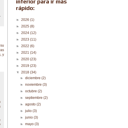
inferior para ir más
rápido:
►
2026
(1)
►
2025
(8)
►
2024
(12)
►
2023
(11)
 su
►
2022
(6)
ras
►
2021
(14)
, y
►
2020
(23)
►
2019
(23)
▼
2018
(34)
►
diciembre
(2)
►
noviembre
(3)
►
octubre
(2)
►
septiembre
(2)
n
►
agosto
(2)
a
►
julio
(3)
►
junio
(3)
e
►
mayo
(3)
y