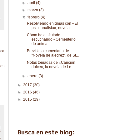
►
abril
(4)
►
marzo
(3)
▼
febrero
(4)
Resolviendo enigmas con «El
psicoanalista», novela...
Cómo he disfrutado
escuchando «Cementerio
de anima...
Brevísimo comentario de
ica
"Novela de ajedrez", de St...
Notas tomadas de «Canción
tos
dulce», la novela de Le...
►
enero
(3)
►
2017
(30)
►
2016
(46)
►
2015
(29)
l
Busca en este blog:
r
a