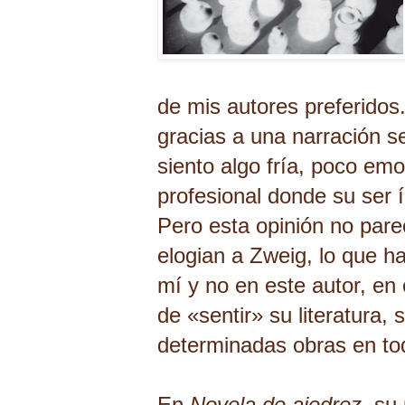
de mis autores preferidos.
gracias a una narración sen
siento algo fría, poco em
profesional donde su ser 
Pero esta opinión no pare
elogian a Zweig, lo que h
mí y no en este autor, en
de
«
sentir
»
su literatura, 
determinadas obras en tod
En
Novela de ajedrez
, su